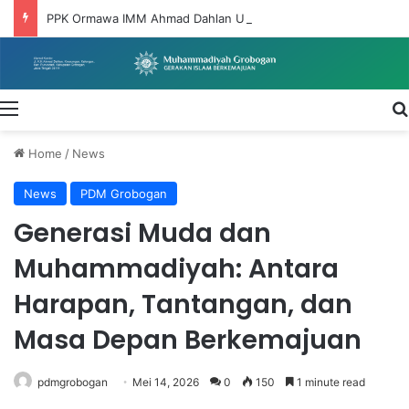
PPK Ormawa IMM Ahmad Dahlan UNIMUS Wujudkan Dakwah Pemberdayaan Melalui Program DIGITARUM di Desa Taruman
Menu
Home
/
News
News
PDM Grobogan
Generasi Muda dan
Muhammadiyah: Antara
Harapan, Tantangan, dan
Masa Depan Berkemajuan
pdmgrobogan
Mei 14, 2026
0
150
1 minute read