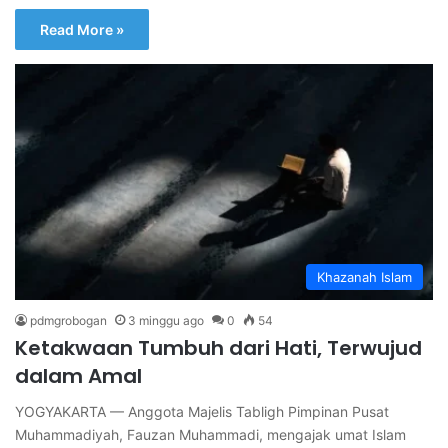
Read More »
Khazanah Islam
pdmgrobogan
3 minggu ago
0
54
Ketakwaan Tumbuh dari Hati, Terwujud
dalam Amal
YOGYAKARTA — Anggota Majelis Tabligh Pimpinan Pusat
Muhammadiyah, Fauzan Muhammadi, mengajak umat Islam