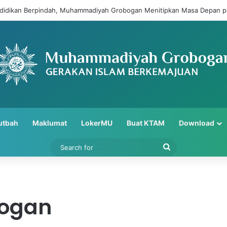
ndidikan Berpindah, Muhammadiyah Grobogan Menitipkan Masa Depan p
utbah
Maklumat
LokerMU
Buat KTAM
Download
Search
for
ogan