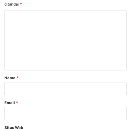
ditandai
*
K
o
m
e
n
t
a
r
Nama
*
*
Email
*
Situs Web