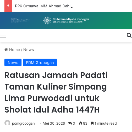
PPK Ormawa IMM Ahmad Dahlan UNIMUS Wujudkan Dakwah Pemberdayaan Melalui Program DIGITARUM di Desa Taruman
Menu
Home
/
News
News
PDM Grobogan
Ratusan Jamaah Padati
Taman Kuliner Simpang
Lima Purwodadi untuk
Sholat Idul Adha 1447H
pdmgrobogan
Mei 30, 2026
0
83
1 minute read