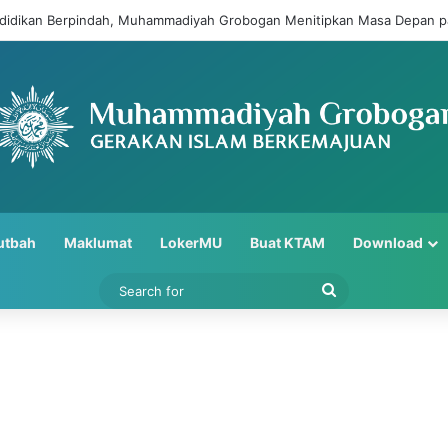
ndidikan Berpindah, Muhammadiyah Grobogan Menitipkan Masa Depan p
utbah
Maklumat
LokerMU
Buat KTAM
Download
Search
for