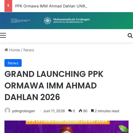
PPK Ormawa IMM Ahmad Dahlan UNIMUS Wujudkan Dakwah Pemberdayaan Melalui Program DIGITARUM di Desa Taruman
Menu
Home
/
News
News
GRAND LAUNCHING PPK
ORMAWA IMM AHMAD
DAHLAN 2026
pdmgrobogan
Juni 11, 2026
0
90
2 minutes read