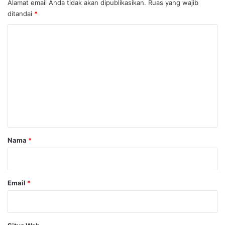
Alamat email Anda tidak akan dipublikasikan.
Ruas yang wajib
ditandai
*
K
o
m
e
n
t
a
r
Nama
*
*
Email
*