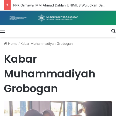
PPK Ormawa IMM Ahmad Dahlan UNIMUS Wujudkan Dakwah Pemberdayaan Melalui Program DIGITARUM di Desa Taruman
Menu
Home
/
Kabar Muhammadiyah Grobogan
Kabar
Muhammadiyah
Grobogan